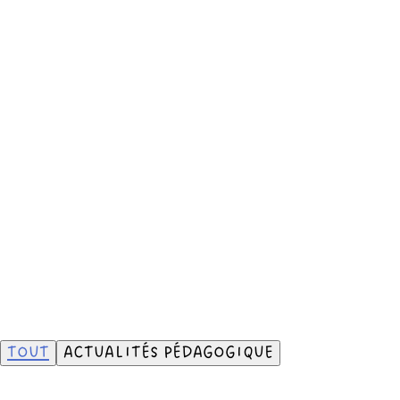
ACCUEIL
ACTUALITÉS
ACTUALITÉS
Aux Pinsons, chaque jour est une aventure — faite d’idées, de
projets et de découvertes.
Dans cette rubrique, retrouvez la vie du primaire et du
secondaire au fil des saisons et les actualités pédagogiques
qui nourrissent nos pratiques.
Ouvrez la cage aux oiseaux… et découvrez la vie qui s’invente
chaque jour aux Pinsons.
TOUT
ACTUALITÉS PÉDAGOGIQUE